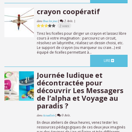
crayon coopératif
|
2 Avis. |
dans
Tous les jeux
2 votes
Tirez les ficelles pour diriger un crayon et laissez libre
cours à votre imagination : parcourez un circuit,
résolvez un labyrinthe, réalisez un dessin choisi, etc.
Le support de crayon (ou marqueur ou craie…) est
équipé de ficelles permettant à...
LIRE
Journée ludique et
décontractée pour
découvrir Les Messagers
de l’alpha et Voyage au
paradis ?
|
0 Avis.
dans
Actualités
En deux ateliers de deux heures, venez tester les
ressources pédagogiques de ces deux jeux imaginés
par des équipes de Lire et Écrire et très différents