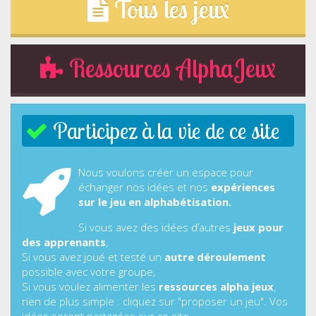
Tous les jeux
Ressources AlphaJeux
Participez à la vie de ce site
Nous voulons créer un espace pour
échanger nos idées et nos
expériences
sur le jeu en alphabétisation.
Si vous avez des idées d’autres
jeux pour
des apprenants
,
Si vous avez joué et testé un
autre déroulement
possible avec votre groupe,
Si vous voulez alimenter les
ressources alpha jeux
,
rien de plus simple : cliquez sur "proposer un jeu". Vos
idées seront partagées sur ce site.