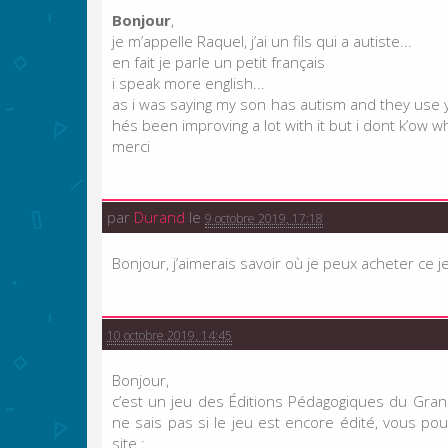
Bonjour
,
je m’appelle Raquel, j’ai un fils qui a autiste...
en fait je parle un petit français
i speak more english...
as i was saying my son has autism and they use 
hés been improving a lot with it but i dont k’ow wh
merci
par
Durand
le
9 octobre 2019, 17:18
Bonjour, j’aimerais savoir où je peux acheter ce je
10 octobre 2019, 14:45
Bonjour,
c’est un jeu des Éditions Pédagogiques du Grand
ne sais pas si le jeu est encore édité, vous po
site :