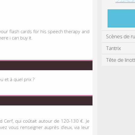
your flash cards for his speech therapy and
Scènes de r
ere i can buy it.
Tantrix
Tête de linot
u et à quel prix ?
 Cerf, qui coûtait autour de 120-130 €. Je
uvez vous renseigner auprès d’eux, via leur