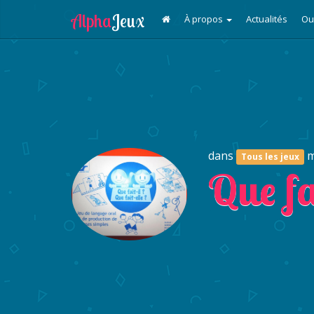
À propos
Actualités
Ou
dans
m
Tous les jeux
Que fa