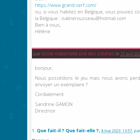
https://www.grand-cerf.com/
ou, si vous habitez en Belgique, vous pouvez 
la Belgique : isalinerousseau
@
hotmail.com
Bien à vous,
Hélène
par
ecole maternelle pré des crèches
le
27 avril 20
bonjour,
Nous possédons le jeu mais nous avons perdu 
envoyer un exemplaire ?
Cordialement
Sandrine GAMON
Directrice
1.
Que fait-il ? Que fait-elle ?,
8 mai 2023, 13:57
,
pa