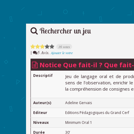
Rechercher un jeu
16 votes
|
5 Avis.
Ajouter le votre
Notice Que fait-il ? Que fait-
Descriptif
Jeu de langage oral et de prod
sens de l’observation, enrichir l
la compréhension de consignes et 
Auteur(s)
Adeline Gervais
Editeur
Editions Pédagogiques du Grand Cerf
Niveaux
Minimum Oral 1
Durée
30’