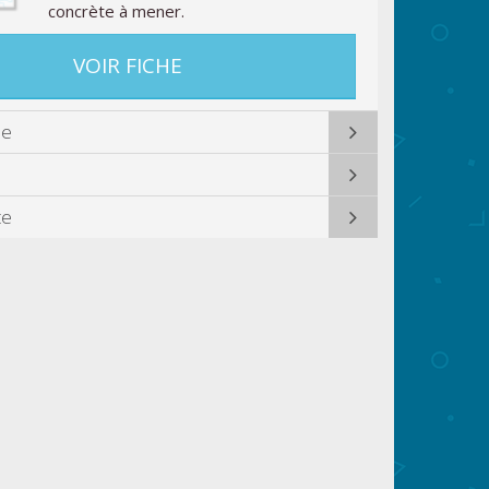
concrète à mener.
VOIR FICHE
ue
te