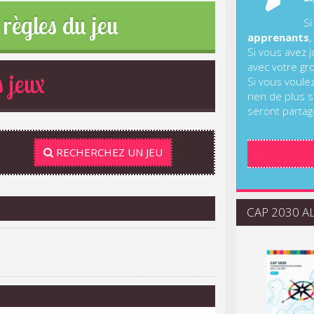
règles du jeu
Si
apprenants
,
Si vous avez 
avec votre gr
 jeux
Si vous voule
rien de plus s
seront partag
RECHERCHEZ UN JEU
CAP 2030 ALI