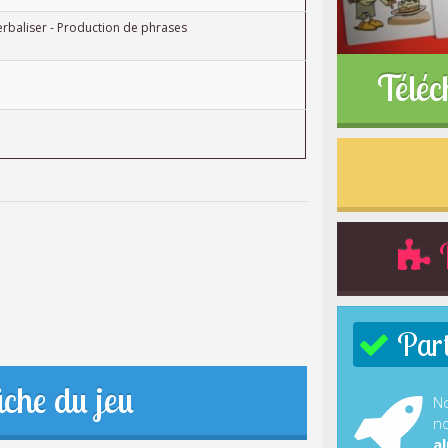
rbaliser - Production de phrases
Téléc
R
Parti
iche du jeu
No
no
al