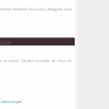
contacter Madame Rousseau, déléguée pour
23, 15:35
la notice. Serait-il possible de nous en
r
Hélène Renglet