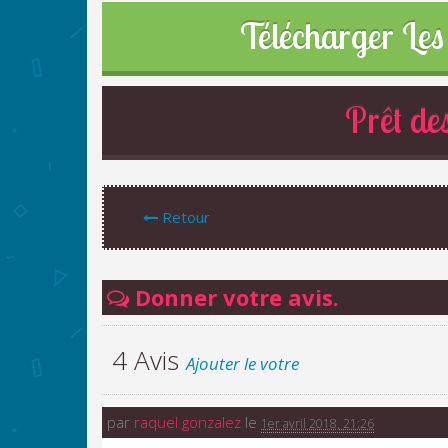
Télécharger Les 
Prêt des
Retour
Donner votre avis.
4 Avis
Ajouter le votre
par
raquel gonzalez
le
1er avril 2018, 21:26