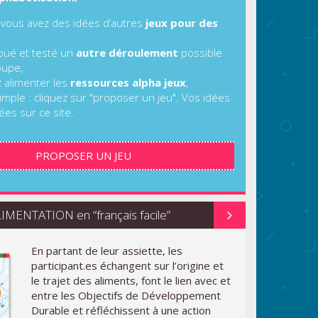
 vous avez des idées d’autres
jeux pour des
joué et testé un
autre déroulement
possible
oupe,
z alimenter les
ressources alpha jeux
,
imple : cliquez sur "proposer un jeu". Vos idées
ées sur ce site.
PROPOSER UN JEU
MENTATION en “français facile”
En partant de leur assiette, les
participant.es échangent sur l’origine et
le trajet des aliments, font le lien avec et
entre les Objectifs de Développement
Durable et réfléchissent à une action