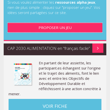
Si vous voulez alimenter les
ressources alpha jeux
,
rien de plus simple : cliquez sur "proposer un jeu". Vos
idées seront partagées sur ce site.
PROPOSER UN JEU
CAP 2030 ALIMENTATION en “français facile”
En partant de leur assiette, les
participant.es échangent sur l’origine
et le trajet des aliments, font le lien
avec et entre les Objectifs de
Développement Durable et
réfléchissent à une action concrète à
mener.
VOIR FICHE