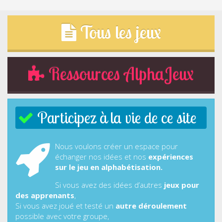
Tous les jeux
Ressources AlphaJeux
Participez à la vie de ce site
Nous voulons créer un espace pour
échanger nos idées et nos
expériences
sur le jeu en alphabétisation.
Si vous avez des idées d’autres
jeux pour
des apprenants
,
Si vous avez joué et testé un
autre déroulement
possible avec votre groupe,