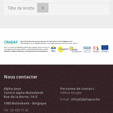
Tête de linotte
Nous contacter
Alpha-Jeux
Personne de contact :
Centre alpha Molenbeek
Hélène Renglet
Rue de la Borne, 14 /C
E-mail :
info[at]alphajeux.be
1080 Molenbeek - Belgique
Tel : 02 420 71 82