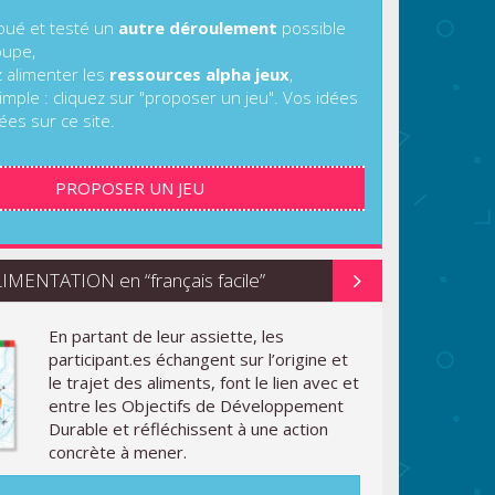
joué et testé un
autre déroulement
possible
oupe,
z alimenter les
ressources alpha jeux
,
imple : cliquez sur "proposer un jeu". Vos idées
ées sur ce site.
PROPOSER UN JEU
MENTATION en “français facile”
En partant de leur assiette, les
participant.es échangent sur l’origine et
le trajet des aliments, font le lien avec et
entre les Objectifs de Développement
Durable et réfléchissent à une action
concrète à mener.