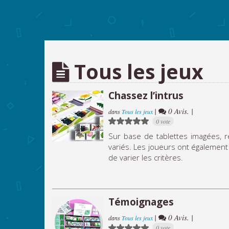
Tous les jeux
Chassez l’intrus
|
0 Avis. |
dans
Tous les jeux
0 vote
Sur base de tablettes imagées, re
variés. Les joueurs ont également
de varier les critères.
Témoignages
|
0 Avis. |
dans
Tous les jeux
0 vote