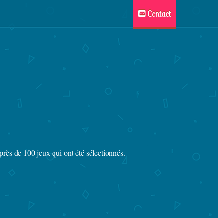
Contact
près de 100 jeux qui ont été sélectionnés.