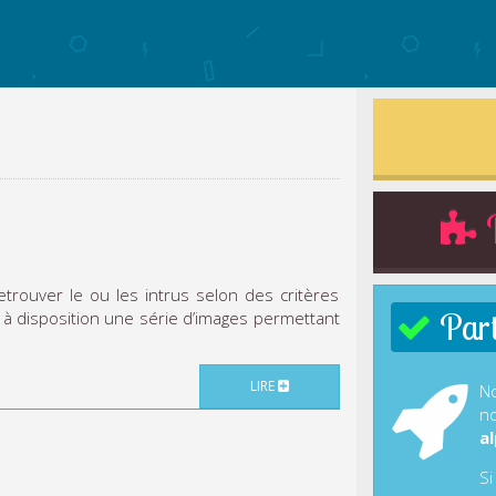
R
trouver le ou les intrus selon des critères
Parti
 à disposition une série d’images permettant
LIRE
No
no
al
Si