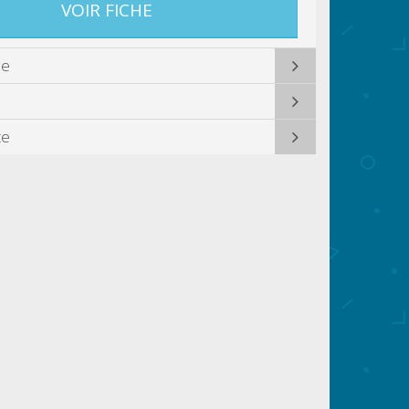
VOIR FICHE
ue
te