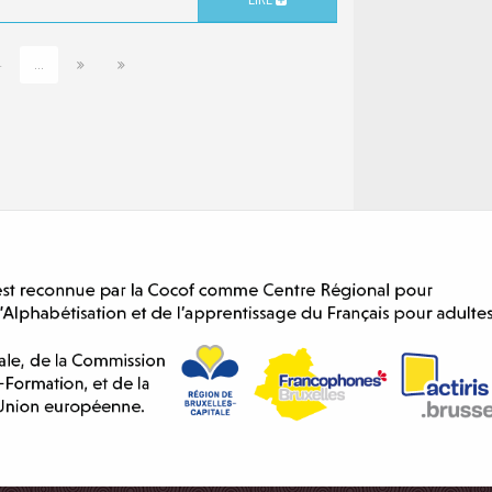
4
...