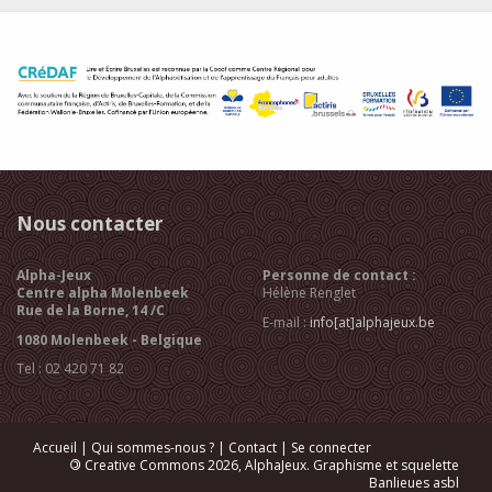
Nous contacter
Alpha-Jeux
Personne de contact :
Centre alpha Molenbeek
Hélène Renglet
Rue de la Borne, 14 /C
E-mail :
info[at]alphajeux.be
1080 Molenbeek - Belgique
Tel : 02 420 71 82
Accueil
|
Qui sommes-nous ?
|
Contact
|
Se connecter
©
Creative Commons 2026, AlphaJeux. Graphisme et squelette
Banlieues asbl