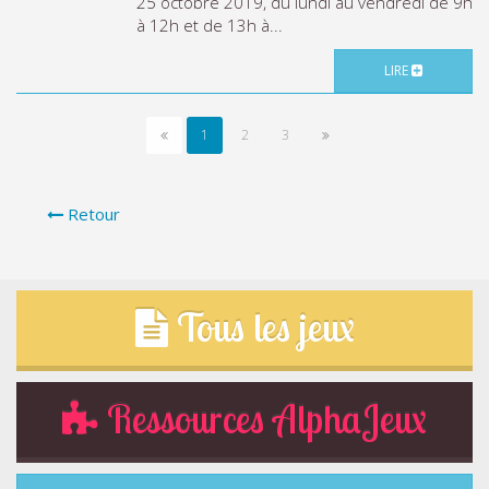
25 octobre 2019, du lundi au vendredi de 9h
à 12h et de 13h à...
LIRE
1
2
3
Retour
Tous les jeux
Ressources AlphaJeux