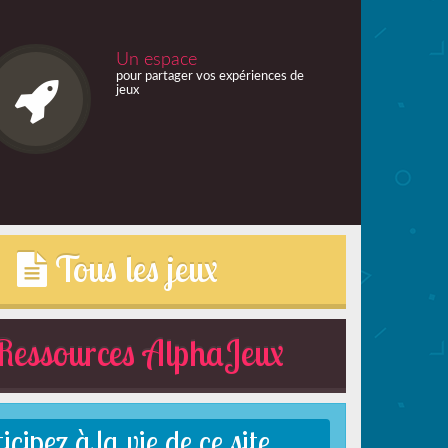
Un espace
pour partager vos expériences de
jeux
Tous les jeux
essources AlphaJeux
cipez à la vie de ce site