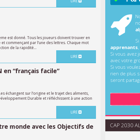
LIRE
No
no
al
thème est donné. Tous les joueurs doivent trouver en
Si
e et commençant par l’une des lettres. Chaque mot
apprenants
,
tion de la rapidité...
Si vous avez 
LIRE
avec votre gr
Si vous voule
n “français facile”
rien de plus s
seront partag
.es échangent sur l’origine et le trajet des aliments,
e Développement Durable et réfléchissent à une action
LIRE
CAP 2030 ALI
re monde avec les Objectifs de