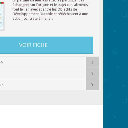
En partant de leur assiette, les participant.es
échangent sur l’origine et le trajet des aliments,
font le lien avec et entre les Objectifs de
Développement Durable et réfléchissent à une
action concrète à mener.
VOIR FICHE
ue
te