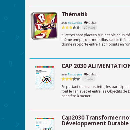
Thématik
|
0 Avis. |
dans
Tous les jeux
10 votes
5 lettres sont placées sur la table et un 
même temps, des mots illustrant le thèm
donné rapporte entre 1 et 4 points en fonc
CAP 2030 ALIMENTATION e
|
0 Avis. |
dans
Tous les jeux
3 votes
En partant de leur assiette, les participant
font le lien avec et entre les Objectifs d
concrète à mener.
Cap2030 Transformer not
Développement Durable