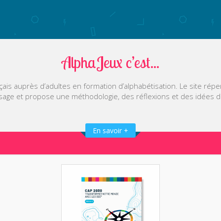
AlphaJeux c’est...
ais auprès d’adultes en formation d’alphabétisation. Le site rép
sage et propose une méthodologie, des réflexions et des idées 
En savoir +