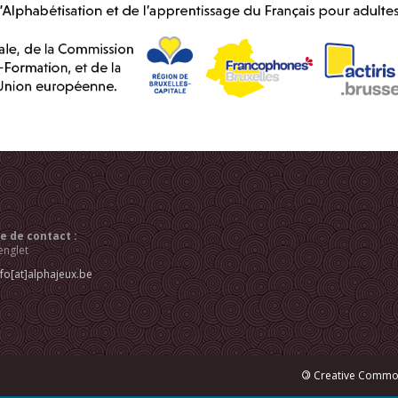
 de contact :
englet
nfo[at]alphajeux.be
©
Creative Common