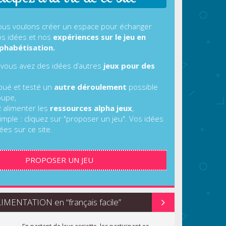
us voulons créer un espace pour échanger
s idées et nos
expériences sur le jeu en
phabétisation.
 vous avez des idées d’autres
jeux pour des
joué et testé un
autre déroulement
possible
oupe,
z alimenter les
ressources alpha jeux
,
imple : cliquez sur "proposer un jeu". Vos idées
ées sur ce site.
PROPOSER UN JEU
MENTATION en “français facile”