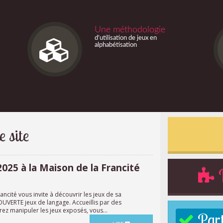
Une méthodologie
d’utilisation de jeux en
alphabétisation
e site
25 à la Maison de la Francité
R
cité vous invite à découvrir les jeux de sa
VERTE jeux de langage. Accueillis par des
ez manipuler les jeux exposés, vous...
Parti