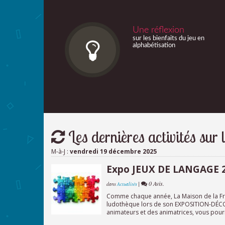
Une réflexion
sur les bienfaits du jeu en
alphabétisation
Les dernières activités sur l
M-à-J :
vendredi 19 décembre 2025
Expo JEUX DE LANGAGE 20
|
0 Avis.
dans
Actualités
Comme chaque année, La Maison de la Fran
ludothèque lors de son EXPOSITION-DÉCOU
animateurs et des animatrices, vous pourr