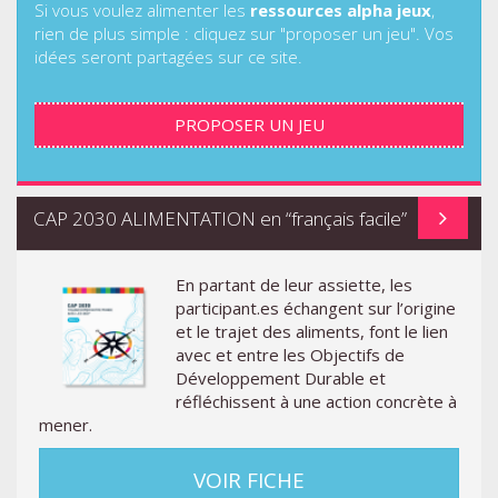
Si vous voulez alimenter les
ressources alpha jeux
,
rien de plus simple : cliquez sur "proposer un jeu". Vos
idées seront partagées sur ce site.
PROPOSER UN JEU
CAP 2030 ALIMENTATION en “français facile”
En partant de leur assiette, les
participant.es échangent sur l’origine
et le trajet des aliments, font le lien
avec et entre les Objectifs de
Développement Durable et
réfléchissent à une action concrète à
mener.
VOIR FICHE