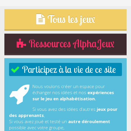
Tous les jeux
Ressources AlphaJeux
Participez à la vie de ce site
Nous voulons créer un espace pour
échanger nos idées et nos
expériences
sur le jeu en alphabétisation.
Si vous avez des idées d’autres
jeux pour
des apprenants
,
Si vous avez joué et testé un
autre déroulement
possible avec votre groupe,