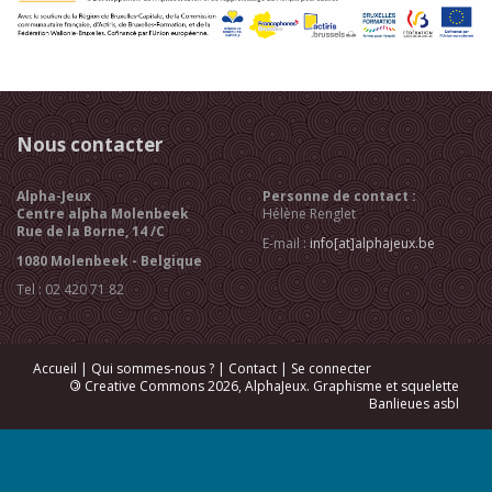
Nous contacter
Alpha-Jeux
Personne de contact :
Centre alpha Molenbeek
Hélène Renglet
Rue de la Borne, 14 /C
E-mail :
info[at]alphajeux.be
1080 Molenbeek - Belgique
Tel : 02 420 71 82
Accueil
|
Qui sommes-nous ?
|
Contact
|
Se connecter
©
Creative Commons 2026, AlphaJeux. Graphisme et squelette
Banlieues asbl