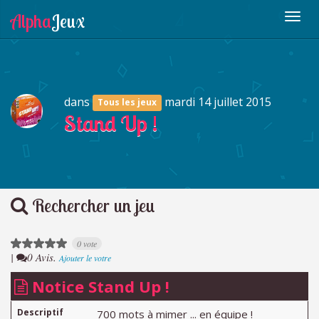
dans
mardi 14 juillet 2015
Tous les jeux
Stand Up !
Rechercher un jeu
0 vote
|
0 Avis.
Ajouter le votre
Notice Stand Up !
Descriptif
700 mots à mimer ... en équipe !