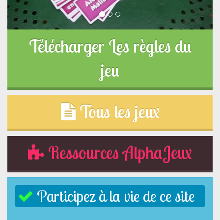
Télécharger Les règles du
jeu
Tous les jeux
Ressources AlphaJeux
Participez à la vie de ce site