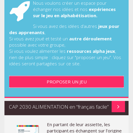
Nous voulons créer un espace pour
échanger nos idées et nos
expériences
sur le jeu en alphabétisation.
Si vous avez des idées d’autres
jeux pour
des apprenants
,
Si vous avez joué et testé un
autre déroulement
possible avec votre groupe,
Si vous voulez alimenter les
ressources alpha jeux
,
rien de plus simple : cliquez sur "proposer un jeu". Vos
idées seront partagées sur ce site.
PROPOSER UN JEU
CAP 2030 ALIMENTATION en “français facile”
En partant de leur assiette, les
participant.es échangent sur l’origine