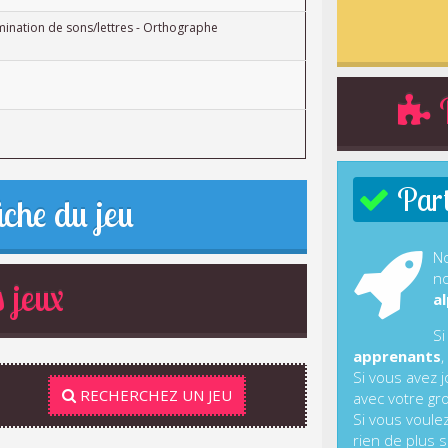
ination de sons/lettres - Orthographe
R
Parti
iche du jeu
No
no
 jeux
al
Si
apprenants
,
Si vous avez 
RECHERCHEZ UN JEU
avec votre gr
Si vous voule
rien de plus s