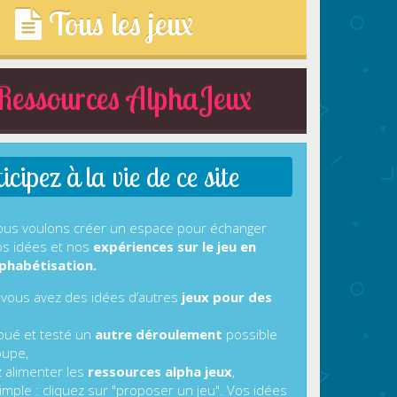
Tous les jeux
essources AlphaJeux
cipez à la vie de ce site
us voulons créer un espace pour échanger
s idées et nos
expériences sur le jeu en
phabétisation.
 vous avez des idées d’autres
jeux pour des
joué et testé un
autre déroulement
possible
oupe,
z alimenter les
ressources alpha jeux
,
imple : cliquez sur "proposer un jeu". Vos idées