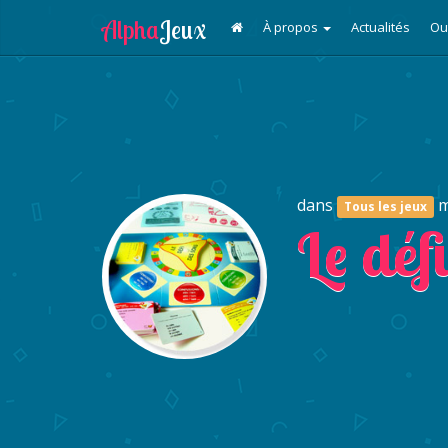
À propos
Actualités
Ou
dans
m
Tous les jeux
Le déf