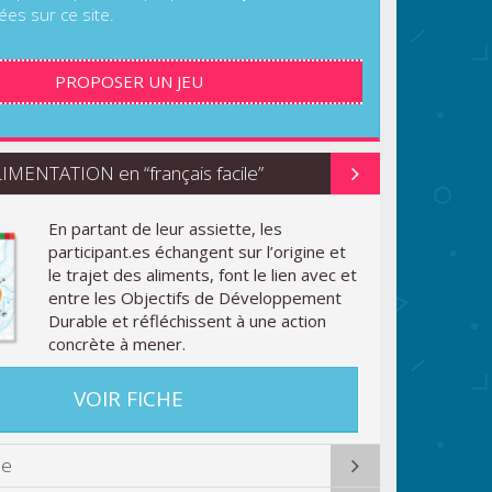
ées sur ce site.
PROPOSER UN JEU
MENTATION en “français facile”
En partant de leur assiette, les
participant.es échangent sur l’origine et
le trajet des aliments, font le lien avec et
entre les Objectifs de Développement
Durable et réfléchissent à une action
concrète à mener.
VOIR FICHE
ue