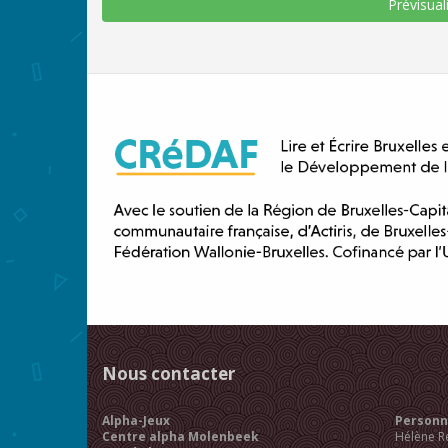
Nous contacter
Alpha-Jeux
Personne
Centre alpha Molenbeek
Hélène R