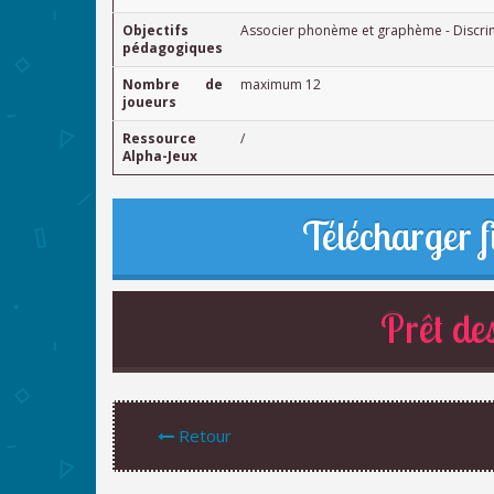
Objectifs
Associer phonème et graphème - Discrim
pédagogiques
Nombre de
maximum 12
joueurs
Ressource
/
Alpha-Jeux
Télécharger f
Prêt des
Retour