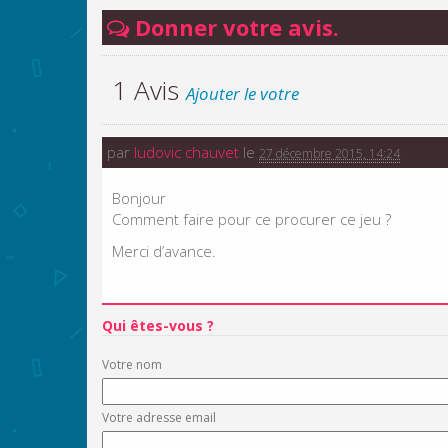
Donner votre avis.
1 Avis
Ajouter le votre
par
ludovic chauvet
le
27 décembre 2015, 14:24
Bonjour
Comment faire pour ce procurer ce jeu ?
Merci d’avance.
Qui êtes-vous ?
Votre nom
Votre adresse email