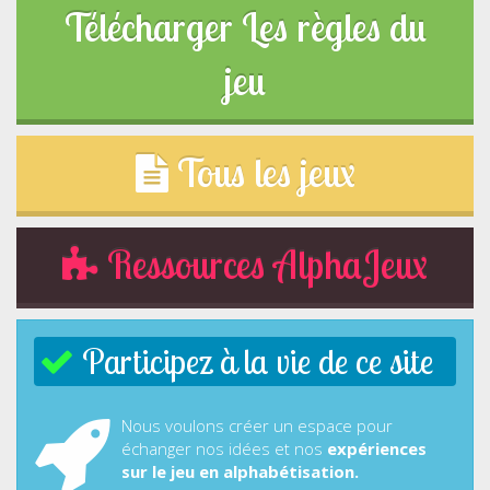
Télécharger Les règles du
jeu
Tous les jeux
Ressources AlphaJeux
Participez à la vie de ce site
Nous voulons créer un espace pour
échanger nos idées et nos
expériences
sur le jeu en alphabétisation.