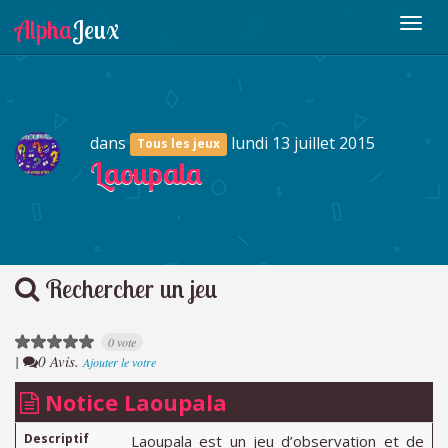
dans
lundi 13 juillet 2015
Tous les jeux
Laoupala
Rechercher un jeu
0 vote
|
0 Avis.
Ajouter le votre
Notice Laoupala
Descriptif
Laoupala est un jeu d’observation et de