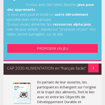
Si vous avez des idées d’autres
jeux pour
des apprenants
,
Si vous avez joué et testé un
autre déroulement
possible avec votre groupe,
Si vous voulez alimenter les
ressources alpha jeux
,
rien de plus simple : cliquez sur "proposer un jeu". Vos
idées seront partagées sur ce site.
PROPOSER UN JEU
CAP 2030 ALIMENTATION en “français facile”
En partant de leur assiette, les
participant.es échangent sur l’origine
et le trajet des aliments, font le lien
avec et entre les Objectifs de
Développement Durable et