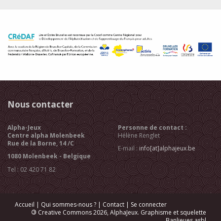
Nous contacter
Alpha-Jeux
Personne de contact :
Centre alpha Molenbeek
Hélène Renglet
Rue de la Borne, 14 /C
E-mail :
info[at]alphajeux.be
1080 Molenbeek - Belgique
Tel : 02 420 71 82
Accueil
|
Qui sommes-nous ?
|
Contact
|
Se connecter
©
Creative Commons 2026, AlphaJeux. Graphisme et squelette
Banlieues asbl