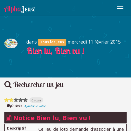
dans
mercredi 11 février 2015
Tous les jeux
Bien lu, Bien vu !
Rechercher un jeu
6 votes
|
0 Avis.
Ajouter le votre
Notice Bien lu, Bien vu !
Descriptif
Ce jeu de loto demande d’associer à une