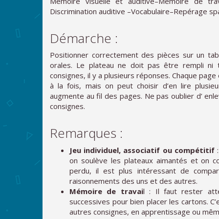
Mémoire visuelle et auditive–Mémoire de trav
Discrimination auditive –Vocabulaire–Repérage spa
Démarche :
Positionner correctement des pièces sur un tab
orales. Le plateau ne doit pas être rempli ni t
consignes, il y a plusieurs réponses. Chaque page 
à la fois, mais on peut choisir d’en lire plusi
augmente au fil des pages. Ne pas oublier d’ enl
consignes.
Remarques :
Jeu individuel, associatif ou compétitif
:
on soulève les plateaux aimantés et on c
perdu, il est plus intéressant de comp
raisonnements des uns et des autres.
Mémoire de travai
l : Il faut rester at
successives pour bien placer les cartons. C’
autres consignes, en apprentissage ou même