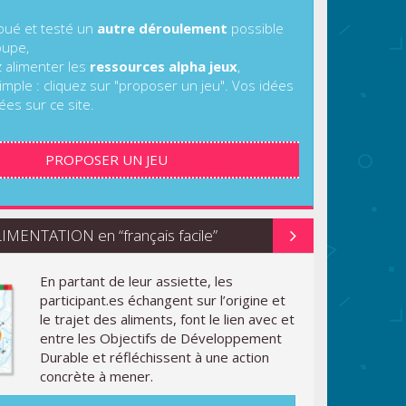
joué et testé un
autre déroulement
possible
oupe,
z alimenter les
ressources alpha jeux
,
imple : cliquez sur "proposer un jeu". Vos idées
ées sur ce site.
PROPOSER UN JEU
MENTATION en “français facile”
En partant de leur assiette, les
participant.es échangent sur l’origine et
le trajet des aliments, font le lien avec et
entre les Objectifs de Développement
Durable et réfléchissent à une action
concrète à mener.