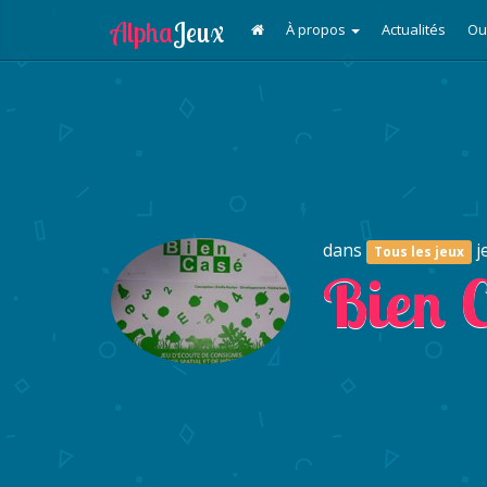
À propos
Actualités
Ou
dans
j
Tous les jeux
Bien 