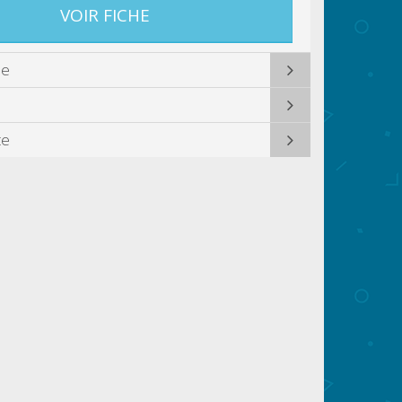
VOIR FICHE
ue
te