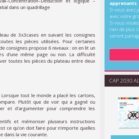
ail–Concentration–Déduction et logique –
apprenants
,
tial dans un quadrillage
Si vous avez 
avec votre gr
Si vous voule
rien de plus s
leau de 3x3cases en suivant les consignes
seront partag
outes les pièces utilisées. Pour certaines
de consignes propose 6 niveaux : on en lit un
eurs d’une même page ou non. La difficulté
ever toutes les pièces du plateau entre deux
CAP 2030 ALI
 Lorsque tout le monde a placé les cartons,
ompare. Plutôt que de voir qui a gagné ou
arer et d’argumenter pour comprendre les
tentifs et mémoriser plusieurs instructions
est ce qu’on doit faire pour n’importe quelles
 dans la vie courante.