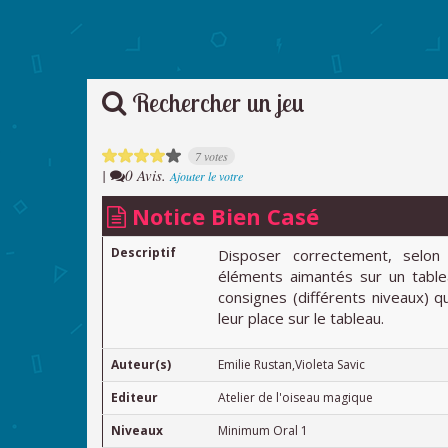
Rechercher un jeu
7 votes
|
0 Avis.
Ajouter le votre
Notice Bien Casé
Descriptif
Disposer correctement, selo
éléments aimantés sur un tablea
consignes (différents niveaux) q
leur place sur le tableau.
Auteur(s)
Emilie Rustan,Violeta Savic
Editeur
Atelier de l'oiseau magique
Niveaux
Minimum Oral 1