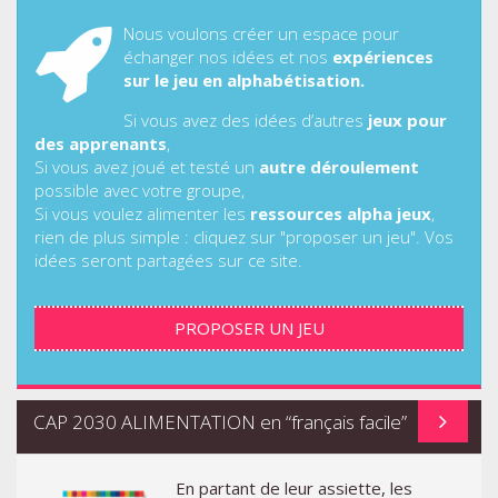
Nous voulons créer un espace pour
échanger nos idées et nos
expériences
sur le jeu en alphabétisation.
Si vous avez des idées d’autres
jeux pour
des apprenants
,
Si vous avez joué et testé un
autre déroulement
possible avec votre groupe,
Si vous voulez alimenter les
ressources alpha jeux
,
rien de plus simple : cliquez sur "proposer un jeu". Vos
idées seront partagées sur ce site.
PROPOSER UN JEU
CAP 2030 ALIMENTATION en “français facile”
En partant de leur assiette, les