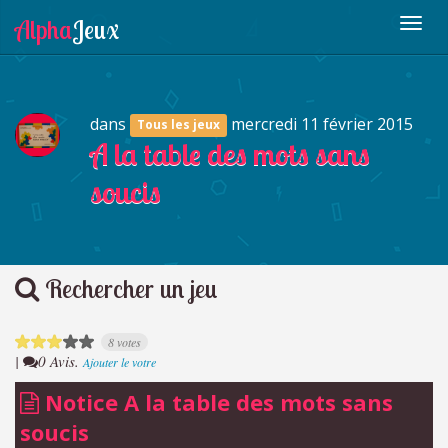
dans
mercredi 11 février 2015
Tous les jeux
A la table des mots sans
soucis
Rechercher un jeu
8 votes
|
0 Avis.
Ajouter le votre
Notice A la table des mots sans
soucis