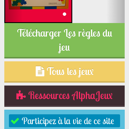
Télécharger Les règles du
jeu
Tous les jeux
Ressources AlphaJeux
Participez à la vie de ce site