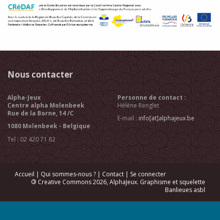
Nous contacter
Alpha-Jeux
Personne de contact :
Centre alpha Molenbeek
Hélène Renglet
Rue de la Borne, 14 /C
E-mail :
info[at]alphajeux.be
1080 Molenbeek - Belgique
Tel : 02 420 71 82
Accueil
|
Qui sommes-nous ?
|
Contact
|
Se connecter
©
Creative Commons 2026, AlphaJeux. Graphisme et squelette
Banlieues asbl