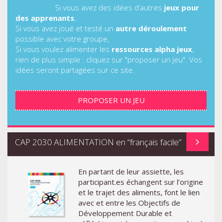
Si vous avez des idées d’autres
jeux pour
des apprenants
,
Si vous avez joué et testé un
autre déroulement
possible avec votre groupe,
Si vous voulez alimenter les
ressources alpha jeux
,
rien de plus simple : cliquez sur "proposer un jeu". Vos
idées seront partagées sur ce site.
PROPOSER UN JEU
CAP 2030 ALIMENTATION en “français facile”
En partant de leur assiette, les
participant.es échangent sur l’origine
et le trajet des aliments, font le lien
avec et entre les Objectifs de
Développement Durable et