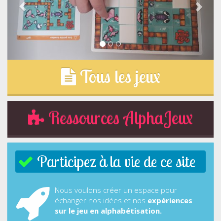
Tous les jeux
Ressources AlphaJeux
Participez à la vie de ce site
Nous voulons créer un espace pour
échanger nos idées et nos
expériences
sur le jeu en alphabétisation.