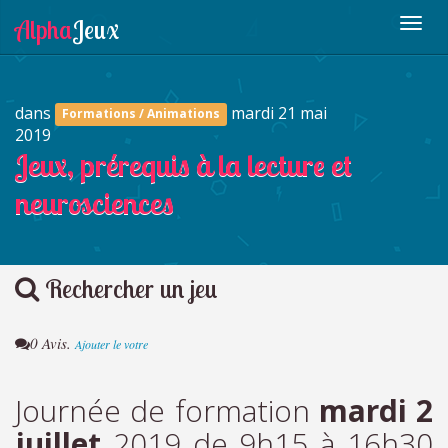
dans
mardi 21 mai
Formations / Animations
2019
Jeux, prérequis à la lecture et
neurosciences
Rechercher un jeu
0 Avis.
Ajouter le votre
Journée de formation
mardi 2
juillet
2019 de 9h15 à 16h30