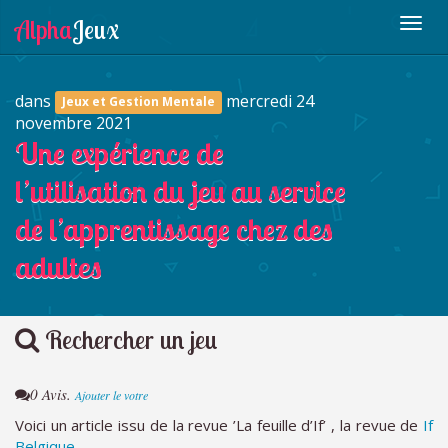
dans
mercredi 24
Jeux et Gestion Mentale
novembre 2021
Une expérience de
l’utilisation du jeu au service
de l’apprentissage chez des
adultes
Rechercher un jeu
0 Avis.
Ajouter le votre
Voici un article issu de la revue ’La feuille d’If’ , la revue de
If
Belgique
.