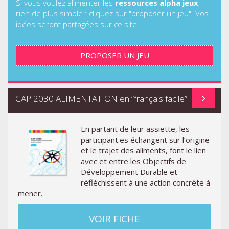
Si vous voulez alimenter les
ressources alpha jeux
,
rien de plus simple : cliquez sur "proposer un jeu". Vos
idées seront partagées sur ce site.
PROPOSER UN JEU
CAP 2030 ALIMENTATION en “français facile”
En partant de leur assiette, les
participant.es échangent sur l’origine
et le trajet des aliments, font le lien
avec et entre les Objectifs de
Développement Durable et
réfléchissent à une action concrète à
mener.
VOIR FICHE