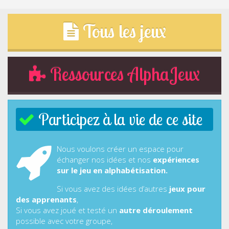
Tous les jeux
Ressources AlphaJeux
Participez à la vie de ce site
Nous voulons créer un espace pour
échanger nos idées et nos
expériences
sur le jeu en alphabétisation.
Si vous avez des idées d’autres
jeux pour
des apprenants
,
Si vous avez joué et testé un
autre déroulement
possible avec votre groupe,