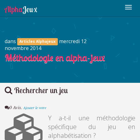
dans
mercredi 12
Articles Alphajeux
novembre 2014
Méthodologie en alpha-jeux
Rechercher un jeu
0 Avis.
Ajouter le votre
Y a-t-il une méthodologie
spécifique du jeu en
alphabétisation ?