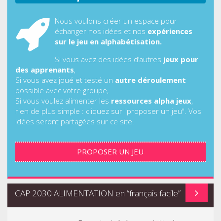
Nous voulons créer un espace pour
échanger nos idées et nos
expériences
sur le jeu en alphabétisation.
Si vous avez des idées d’autres
jeux pour
des apprenants
,
Si vous avez joué et testé un
autre déroulement
possible avec votre groupe,
Si vous voulez alimenter les
ressources alpha jeux
,
rien de plus simple : cliquez sur "proposer un jeu". Vos
idées seront partagées sur ce site.
PROPOSER UN JEU
CAP 2030 ALIMENTATION en “français facile”