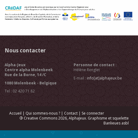
Nous contacter
Alpha-Jeux
Personne de contact :
Centre alpha Molenbeek
Hélène Renglet
Rue de la Borne, 14 /C
E-mail :
info[at]alphajeux.be
1080 Molenbeek - Belgique
Tel : 02 420 71 82
Accueil
|
Qui sommes-nous ?
|
Contact
|
Se connecter
©
Creative Commons 2026, AlphaJeux. Graphisme et squelette
Banlieues asbl