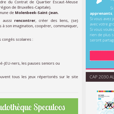
adre du Contrat de Quartier Escaut-Meuse
région de Bruxelles-Capitale).
Si
mmune de
Molenbeek-Saint-Jean.
apprenants
,
Si vous avez 
 aussi
rencontrer
, créer des liens, (se)
avec votre gr
urs à son imagination, coopérer, communiquer,
Si vous voule
rien de plus s
 congés scolaires :
seront partag
Dé-JEU-ners, les pauses seniors ou
CAP 2030 ALI
uvent tous les jeux répertoriés sur le site
 ludothèque Speculoos