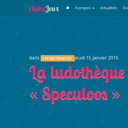
À propos
Actualités
Ou
dans
jeudi 15 janvier 2015
Les partenaires
La ludothèque 
« Speculoos »