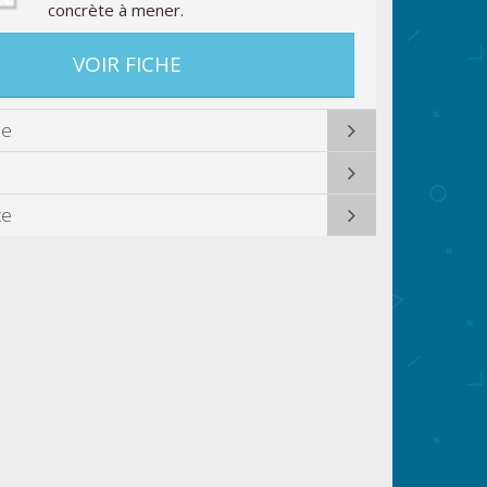
concrète à mener.
VOIR FICHE
ue
te