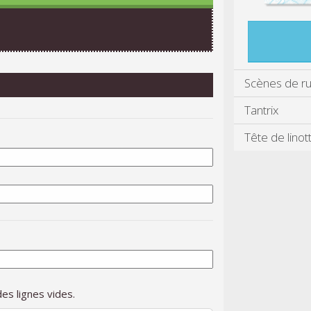
Scènes de r
Tantrix
Tête de linot
es lignes vides.