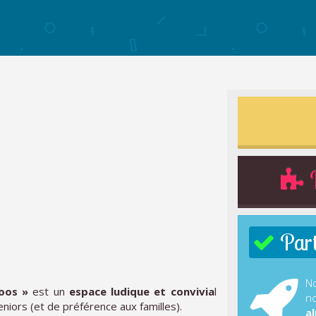
R
Parti
No
oos »
est un
espace ludique et convivia
l
no
eniors (et de préférence aux familles).
al