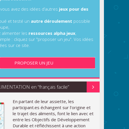
 vous avez des idées d’autres
jeux pour des
joué et testé un
autre déroulement
possible
oupe,
z alimenter les
ressources alpha jeux
,
imple : cliquez sur "proposer un jeu". Vos idées
ées sur ce site.
PROPOSER UN JEU
MENTATION en “français facile”
En partant de leur assiette, les
participant.es échangent sur l’origine et
le trajet des aliments, font le lien avec et
entre les Objectifs de Développement
Durable et réfléchissent à une action