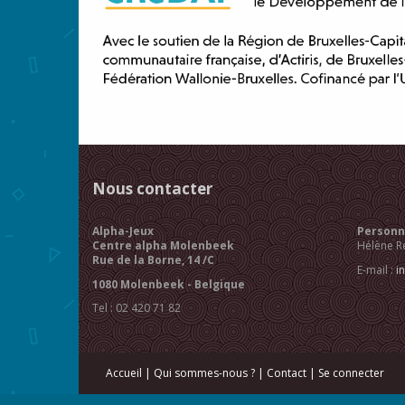
Nous contacter
Alpha-Jeux
Personne
Centre alpha Molenbeek
Hélène R
Rue de la Borne, 14 /C
E-mail :
i
1080 Molenbeek - Belgique
Tel : 02 420 71 82
Accueil
|
Qui sommes-nous ?
|
Contact
|
Se connecter