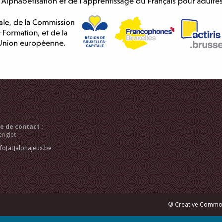
 de contact :
englet
nfo[at]alphajeux.be
©
Creative Common