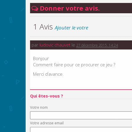
Donner votre avis.
1 Avis
Ajouter le votre
par
ludovic chauvet
le
27 décembre 2015, 14:24
Bonjour
Comment faire pour ce procurer ce jeu ?
Merci d’avance.
Qui êtes-vous ?
Votre nom
Votre adresse email