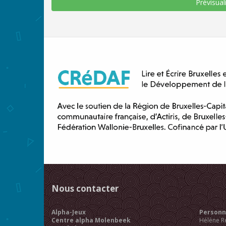
Nous contacter
Alpha-Jeux
Personne
Centre alpha Molenbeek
Hélène R