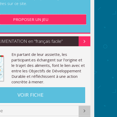
ées sur ce site.
PROPOSER UN JEU
MENTATION en “français facile”
En partant de leur assiette, les
participant.es échangent sur l’origine et
le trajet des aliments, font le lien avec et
entre les Objectifs de Développement
Durable et réfléchissent à une action
concrète à mener.
VOIR FICHE
ue