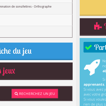
ination de sons/lettres - Orthographe
R
Parti
iche du jeu
No
no
 jeux
al
Si
apprenants
,
Si vous avez 
RECHERCHEZ UN JEU
avec votre gr
Si vous voule
rien de plus s