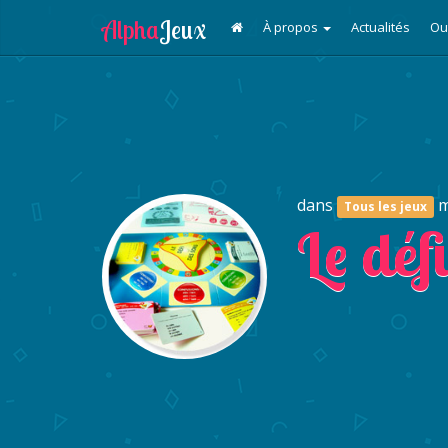
À propos
Actualités
Ou
dans
m
Tous les jeux
Le déf