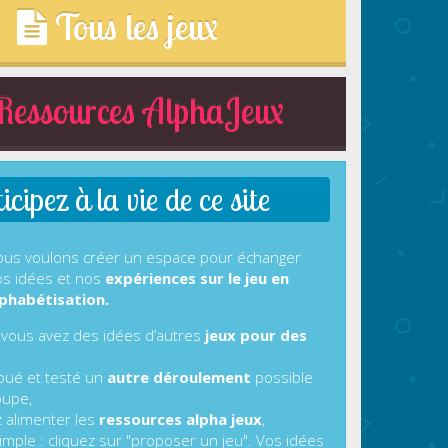
Tous les jeux
essources AlphaJeux
cipez à la vie de ce site
us voulons créer un espace pour échanger
s idées et nos
expériences sur le jeu en
phabétisation.
 vous avez des idées d’autres
jeux pour des
joué et testé un
autre déroulement
possible
oupe,
z alimenter les
ressources alpha jeux
,
imple : cliquez sur "proposer un jeu". Vos idées