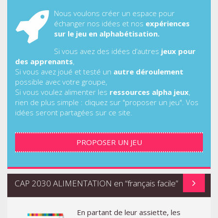
Nous voulons créer un espace pour
échanger nos idées et nos
expériences
sur le jeu en alphabétisation.
Si vous avez des idées d’autres
jeux pour
des apprenants
,
Si vous avez joué et testé un
autre déroulement
possible avec votre groupe,
Si vous voulez alimenter les
ressources alpha jeux
,
rien de plus simple : cliquez sur "proposer un jeu". Vos
idées seront partagées sur ce site.
PROPOSER UN JEU
CAP 2030 ALIMENTATION en “français facile”
En partant de leur assiette, les