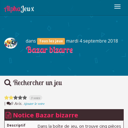
dans
mardi 4 septembre 2018
Tous les jeux
Bazar bizarre
Rechercher un jeu
3 votes
|
0 Avis.
Ajouter le votre
Notice Bazar bizarre
Descriptif
Dans la boîte de jeu, on trouve cinq pièces