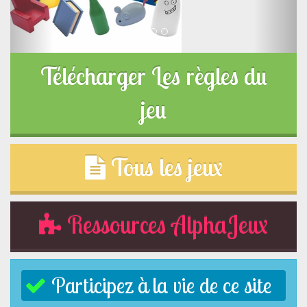
Télécharger Les règles du
jeu
Tous les jeux
Ressources AlphaJeux
Participez à la vie de ce site