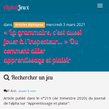
dans
mercredi 3 mars 2021
Articles Alphajeux
« La grammaire, c’est aussi
jouer à l’inspecteur… » Ou
comment allier
apprentissage et plaisir
Rechercher un jeu
0 Avis.
Ajouter le votre
Article publié dans le n°219 (4e trimestre 2020) du Journal
de l’alpha sur "Apprentissage et plaisir".