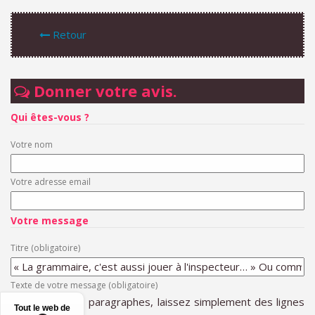
Retour
Donner votre avis.
Qui êtes-vous ?
Votre nom
Votre adresse email
Votre message
Titre (obligatoire)
Texte de votre message (obligatoire)
Pour créer des paragraphes, laissez simplement des lignes
Tout le web de