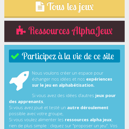
Tous les jeux
Ressources AlphaJeux
Participez à la vie de ce site
Nous voulons créer un espace pour
échanger nos idées et nos
expériences
sur le jeu en alphabétisation.
Si vous avez des idées d’autres
jeux pour
des apprenants
,
Si vous avez joué et testé un
autre déroulement
possible avec votre groupe,
Si vous voulez alimenter les
ressources alpha jeux
,
rien de plus simple : cliquez sur "proposer un jeu". Vos