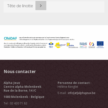
Tête de linotte
Nous contacter
Alpha-Jeux
Personne de contact :
Centre alpha Molenbeek
Hélène Renglet
Rue de la Borne, 14 /C
E-mail :
info[at]alphajeux.be
1080 Molenbeek - Belgique
Tel : 02 420 71 82